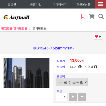
로그인
회원가입
마이페이지
최근본상품
단열필름/열차단필름
열차단필름
0
IRS15/45 (1524mm*1M)
13,000
상품가
원
배송비
(조건)
지역별
롤선택
수량