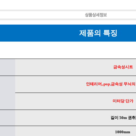
페이코 ID로 페
제품의 특징
금속성시트
인테리어,.pop,금속성 무늬
미터당 단가
길이 50m 권취
1000mm