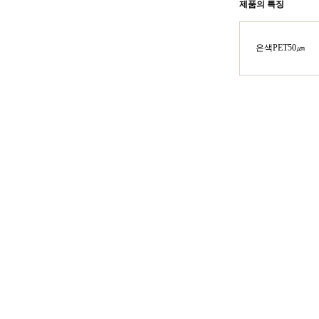
제품의 특징
은색PET50㎛