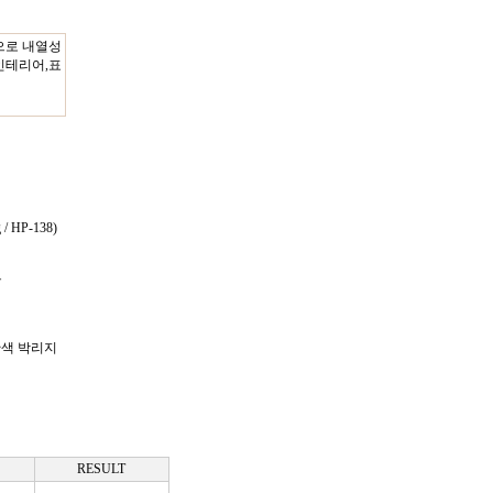
으로 내열성
인테리어,표
 HP-138)
용
황색 박리지
RESULT