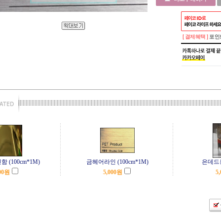
[ 결제혜택 ]
포인트
 (100cm*1M)
금헤어라인 (100cm*1M)
은데드롱 
00
원
5,000
원
5,