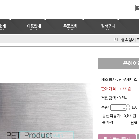
금속성시
은헤어라
제조회사 : 선우케미칼
판매가격 :
5,000원
적립금액 :
0.5%
수량
EA
옵션적용가
:
5,000
원
롤가격
:
마우스를 올려보세요