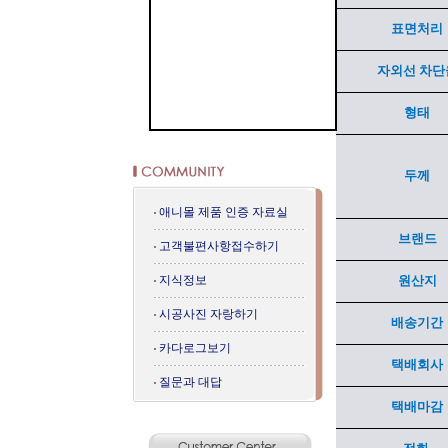
표면처리
자외선 차단
형태
두께
애니몰 제품 인증 자료실
브랜드
고객불편사항접수하기
지식정보
원산지
시공사진 자랑하기
배송기간
카다로그보기
택배회사
질문과 대답
택배마감