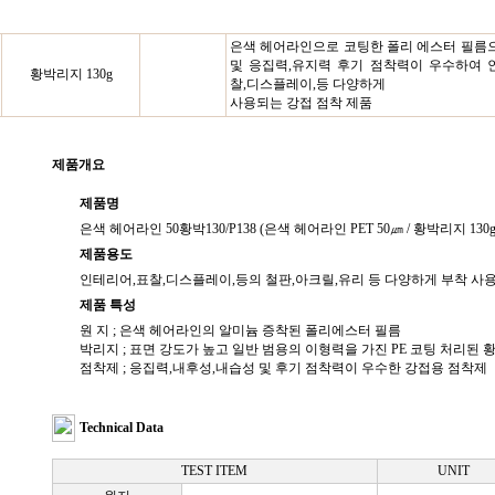
은색 헤어라인으로 코팅한 폴리 에스터 필름
및 응집력,유지력 후기 점착력이 우수하여 
황박리지 130g
찰,디스플레이,등 다양하게
사용되는 강접 점착 제품
제품개요
제품명
은색 헤어라인 50황박130/P138 (은색 헤어라인 PET 50㎛ / 황박리지 130g /
제품용도
인테리어,표찰,디스플레이,등의 철판,아크릴,유리 등 다양하게 부착 사
제품 특성
원 지 ; 은색 헤어라인의 알미늄 증착된 폴리에스터 필름
박리지 ; 표면 강도가 높고 일반 범용의 이형력을 가진 PE 코팅 처리된 
점착제 ; 응집력,내후성,내습성 및 후기 점착력이 우수한 강접용 점착제
Technical Data
TEST ITEM
UNIT