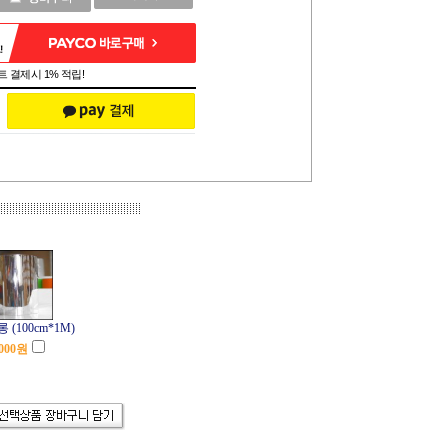
 결제시 1% 적립!
(100cm*1M)
000
원