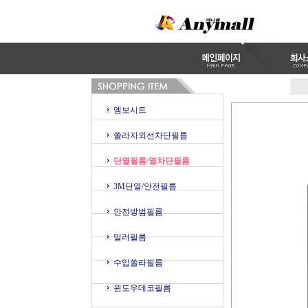
엠보시트
쏠라자외선차단필름
단열필름/열차단필름
3M단열/안전필름
안전방범필름
밀러필름
수입쏠라필름
윈도우데코필름