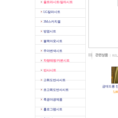
울트라시트/칼라시트
LG칼라시트
3M스카치켈
방염시트
블랙아웃시트
주야변색시트
차량래핑/카본시트
반사시트
고휘도반사시트
금데드롱 진함
초고휘도반사시트
5,0
축광야광제품
홀로그램시트