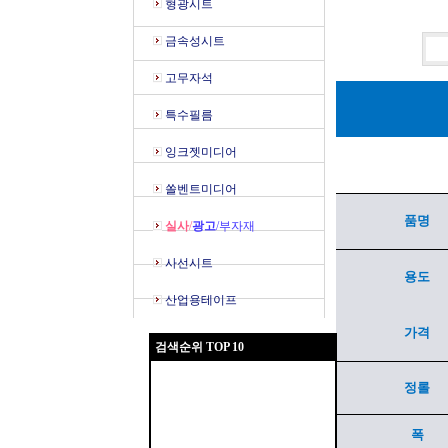
형광시트
금속성시트
고무자석
특수필름
잉크젯미디어
쏠벤트미디어
품명
실사
/
광고
/부자재
사선시트
용도
산업용테이프
가격
검색순위 TOP 10
정롤
폭