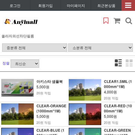
로그인
회원가입
마이페이지
최근본상품
쏠라자외선차단필름
정렬
아키스타 샘플북
CLEAR1.5MIL (1
000mm*1M)
5,000원
4,000원
20원 적립
20원 적립
CLEAR-ORANGE
CLEAR-RED (10
(1000mm*1M)
00mm*1M)
5,000원
5,000원
20원 적립
20원 적립
CLEAR-BLUE (1
CLEAR-GREEN