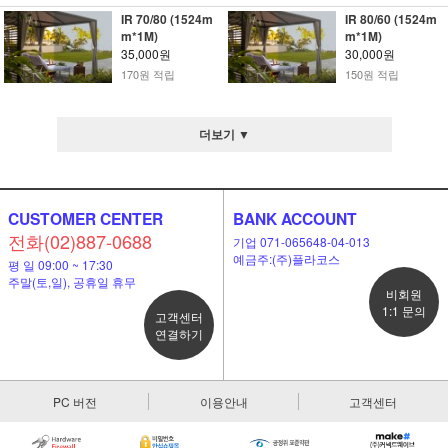
IR 70/80 (1524m
IR 80/60 (1524m
m*1M)
m*1M)
35,000원
30,000원
170원 적립
150원 적립
더보기 ▼
CUSTOMER CENTER
BANK ACCOUNT
전화(02)887-0688
기업 071-065648-04-013
예금주:(주)플라코스
평 일 09:00 ~ 17:30
주말(토,일), 공휴일 휴무
비회원
1:1 문의
고객센터
연결하기
PC 버전
이용안내
고객센터