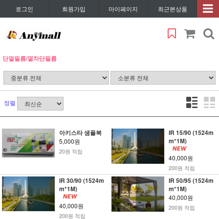
로그인
회원가입
마이페이지
최근본상품
단열필름/열차단필름
정렬
아키스타 샘플북
IR 15/90 (1524m
m*1M)
5,000원
20원 적립
40,000원
200원 적립
IR 30/90 (1524m
IR 50/95 (1524m
m*1M)
m*1M)
40,000원
40,000원
200원 적립
200원 적립