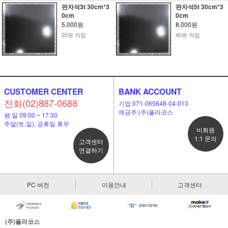
판자석3t 30cm*3
판자석5t 30cm*3
0cm
0cm
5,000원
8,000원
20원 적립
40원 적립
CUSTOMER CENTER
BANK ACCOUNT
전화(02)887-0688
기업 071-065648-04-013
예금주:(주)플라코스
평 일 09:00 ~ 17:30
주말(토,일), 공휴일 휴무
비회원
1:1 문의
고객센터
연결하기
PC 버전
이용안내
고객센터
(주)플라코스