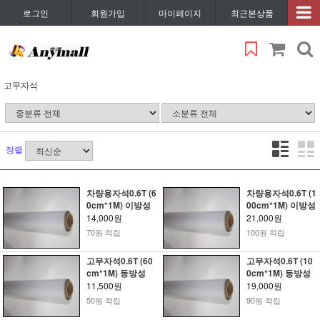
로그인
회원가입
마이페이지
최근본상품
고무자석
정렬
차량용자석0.6T (6
차량용자석0.6T (1
0cm*1M) 이방성
00cm*1M) 이방성
14,000원
21,000원
70원 적립
100원 적립
고무자석0.6T (60
고무자석0.6T (10
cm*1M) 등방성
0cm*1M) 등방성
11,500원
19,000원
50원 적립
90원 적립