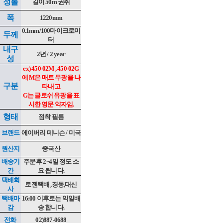
정롤
길이 50m 권취
폭
1220mm
0.1mm/100마이크로미
두께
터
내구
2년 / 2 year
성
ex) 450-02M , 450-02G
에 M은 매트 무광을 나
구분
타내고
G는 글로쉬 유광을 표
시한 영문 약자임.
형태
점착 필름
브랜드
에이버리 데니슨 / 미국
원산지
중국산
배송기
주문후 2~4일 정도 소
간
요 됩니다.
택배회
로젠택배 ,경동,대신
사
택배마
16:00 이후로는 익일배
감
송 합니다.
전화
02)887-0688