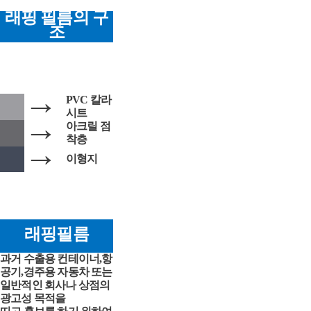
래핑 필름의 구
조
→
PVC 칼라
시트
→
아크릴 점
착층
→
이형지
래핑필름
과거 수출용 컨테이너,항
공기,경주용 자동차 또는
일반적인 회사나 상점의
광고성 목적을