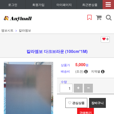
로그인
회원가입
마이페이지
최근본상품
엠보시트
칼라엠보
0
칼라엠보 다크브라운 (100cm*1M)
5,000
상품가
원
배송비
(조건)
지역별
수량
관심상품
장바구니
구매하기