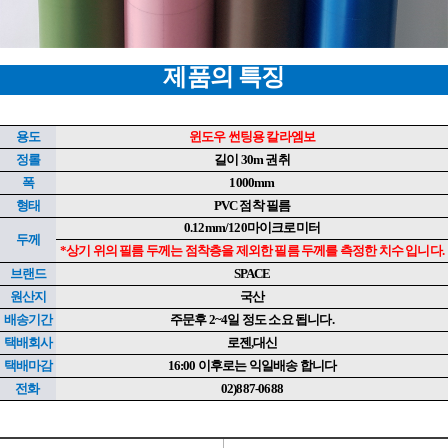
제품의 특징
용도
윈도우 썬팅용 칼라엠보
정롤
길이 30m 권취
폭
1000mm
형태
PVC 점착 필름
0.12mm/120마이크로미터
두께
*상기 위의 필름 두께는 점착층을 제외한 필름 두께를 측정한 치수 입니다.
브랜드
SPACE
이코 라이프 하
원산지
국산
배송기간
주문후 2~4일 정도 소요 됩니다.
택배회사
로젠,대신
택배마감
16:00 이후로는 익일배송 합니다
전화
02)887-0688